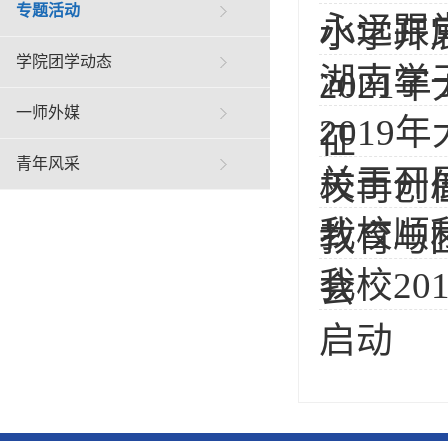
专题活动
永远跟
小学开
学院团学动态
湖南学
202
一师外媒
201
征
青年风采
关于开
校再创
我校顺
教育与
我校2
会
启动