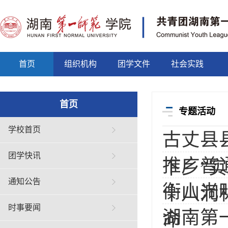
首页
组织机构
团学文件
社会实践
首页
专题活动
学校首页
古丈县
团学快讯
推广普
下乡”
通知公告
衡山光明
十八洞
时事要闻
湖南第
命